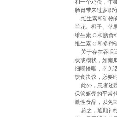
和一个鸡蛋，午
肠胃带来过多职
维生素和矿物
兰花、橙子、苹
维生素 C 和膳
维生素 C 和多
关于存在吞咽
状或糊状，如南
细嚼慢咽，幸免
饮食决议，必要
此外，患者还应保
保管躯壳的平常
激性食品，以免
总之，通顺神