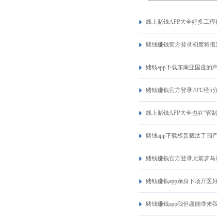
线上赌钱APP大全好多工程
赌钱赚钱官方登录初度将俄罗
赌钱app下载东南亚国度的
赌钱赚钱官方登录70℃经5分
线上赌钱APP大全也在“管
赌钱app下载权贵裁汰了围
赌钱赚钱官方登录此前罗马诺
赌钱赚钱app亲身下场开医好
赌钱赚钱app我但愿能带来