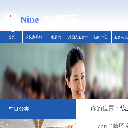
首页
乐从家具城
发展商
外国人服务中
新闻中心
服务与支
心
你的位置：
线
栏目分类
app（除